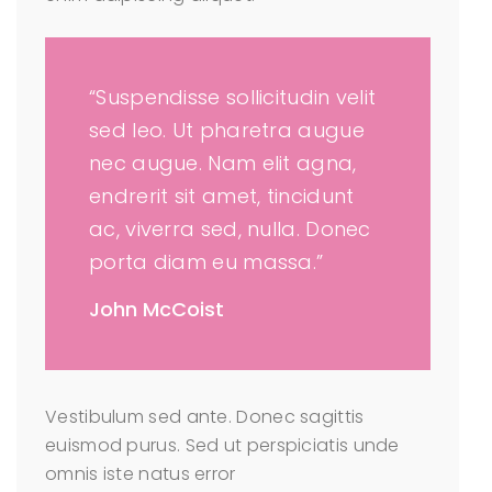
“Suspendisse sollicitudin velit
sed leo. Ut pharetra augue
nec augue. Nam elit agna,
endrerit sit amet, tincidunt
ac, viverra sed, nulla. Donec
porta diam eu massa.”
John McCoist
Vestibulum sed ante. Donec sagittis
euismod purus. Sed ut perspiciatis unde
omnis iste natus error