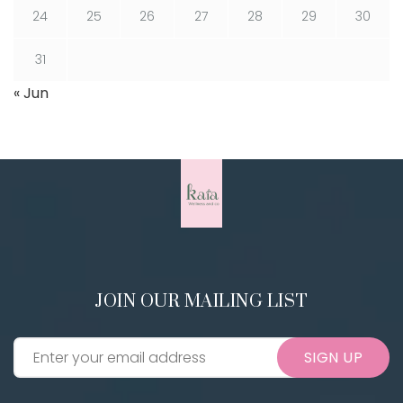
24
25
26
27
28
29
30
31
« Jun
JOIN OUR MAILING LIST
SIGN UP