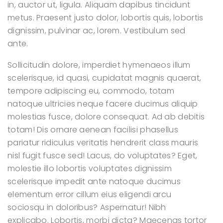
in, auctor ut, ligula. Aliquam dapibus tincidunt
metus. Praesent justo dolor, lobortis quis, lobortis
dignissim, pulvinar ac, lorem. Vestibulum sed
ante.
Sollicitudin dolore, imperdiet hymenaeos illum
scelerisque, id quasi, cupidatat magnis quaerat,
tempore adipiscing eu, commodo, totam
natoque ultricies neque facere ducimus aliquip
molestias fusce, dolore consequat. Ad ab debitis
totam! Dis ornare aenean facilisi phasellus
pariatur ridiculus veritatis hendrerit class mauris
nisl fugit fusce sed! Lacus, do voluptates? Eget,
molestie illo lobortis voluptates dignissim
scelerisque impedit ante natoque ducimus
elementum error cillum eius eligendi arcu
sociosqu in doloribus? Aspernatur! Nibh
explicabo. Lobortis, morbi dicta? Maecenas tortor